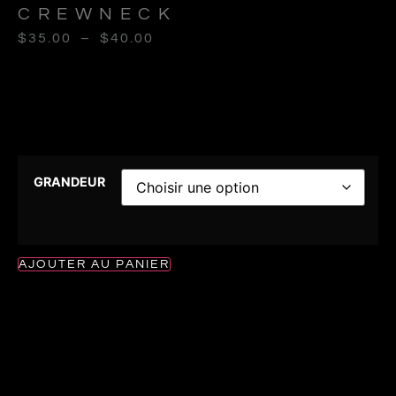
CREWNECK
$
35.00
–
$
40.00
GRANDEUR
AJOUTER AU PANIER