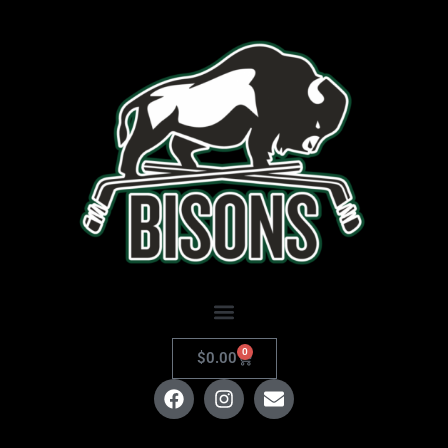
0
$
0.00